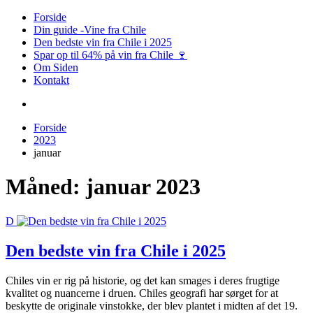
Videre
Forside
Chile Vin – Alt om vin fra Chile
Din vinguide med fokus på Chilensk vin
til
Din guide -Vine fra Chile
indhold
Den bedste vin fra Chile i 2025
Spar op til 64% på vin fra Chile 🍷
Om Siden
Kontakt
Forside
2023
januar
Måned:
januar 2023
D
Den bedste vin fra Chile i 2025
Chiles vin er rig på historie, og det kan smages i deres frugtige
kvalitet og nuancerne i druen. Chiles geografi har sørget for at
beskytte de originale vinstokke, der blev plantet i midten af det 19.