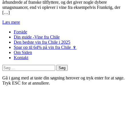
århundrede af franske tilflyttere, og det giver nogle dybere
smagsnuancer, end vi oplever i vine fra eksempelvis Frankrig, der
[…]
Læs mere
Forside
Din guide -Vine fra Chile
Den bedste vin fra Chile i 2025
Spar op til 64% på vin fra Chile 🍷
Om Siden
Kontakt
Søg
efter:
Gå i gang med at taste din søgning herover og tryk enter for at søge.
Tryk ESC for at annullere.